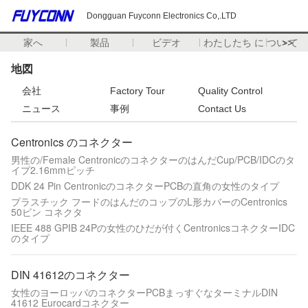
Dongguan Fuyconn Electronics Co,.LTD
家へ
製品
ビデオ
わたしたち に つい て
>>
地図
会社
Factory Tour
Quality Control
ニュース
事例
Contact Us
Centronics のコネクター
男性の/Female CentronicのコネクターのはんだCup/PCB/IDCのタ
イプ2.16mmピッチ
DDK 24 Pin CentronicのコネクターPCBの直角の女性のタイプ
プラスチック フードのはんだのコップのL形カバーのCentronics
50ピン コネクタ
IEEE 488 GPIB 24Pの女性のひだが付くCentronicsコネクターIDC
のタイプ
DIN 41612のコネクター
女性のヨーロッパのコネクターPCBまっすぐなターミナルDIN
41612 Eurocardコネクター