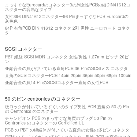
まっすぐなEurocardのコネクター3の列女性PCBの縦DIN41612コ
ネクターの容易なタイプ
女性396 DIN41612コネクター96 PinまっすぐなPCB Eurocardの
灰色色
64P 右角PCB DIN 41612 コネクタ 2列 男性 ユーロカード コネク
タ
SCSI コネクター
PBT 絶縁 SCSI MDR コンネクタ 女性/男性 1.27mm ピッチ 20ピ
ン
亜鉛合金の貝が付いている直角PCB 36 PinのSCSIメス コネクタ
直角のSCSIコネクターPCB 14pin 20pin 36pin 50pin 68pin 100pin
亜鉛合金の貝14 PinのSCSIコネクター直角の女性PCB
50 のピン centronics のコネクター
板ロックが付いているすくいのタイプ男性 PCB 直角の 50 の Pin
の Centronics のコネクター
チャンピオン PCB のまっすぐな角度のプラグ 50 Pin の
Centronics のコネクターの Certicified UL
PCB の PBT の絶縁体が付いている直角の女性の多ピン コネクタ
OEM のチャンピオンの多ピン コネクタ、男性 PCB の直角のコネ