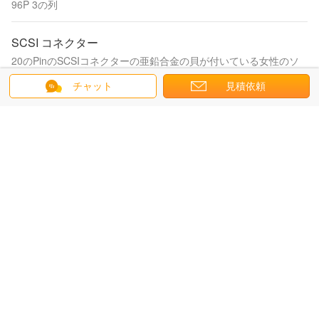
96P 3の列
SCSI コネクター
20のPinのSCSIコネクターの亜鉛合金の貝が付いている女性のソ
ケットのコネクター
チャット
見積依頼
50 のピン centronics のコネクター
90度のプラスチック カバーが付いているタイプ50方法はんだの男
性プラグのコネクターにひだを付ける25組
36 の Pin の Centronics のコネクター
ばねの掛け金が付いているチャンピオンのCentronics 36のピン コ
ネクタ50pin 24pin 14pin PCBの直角のコネクター
64のPin Centronicのコネクター
64Pin Centronicsコネクター32pairsのはんだのオス・コネクタ
V.35ルーターのコネクター
Lはプラスチック ハウジング34ピン盾の貝が付いている女性のひ