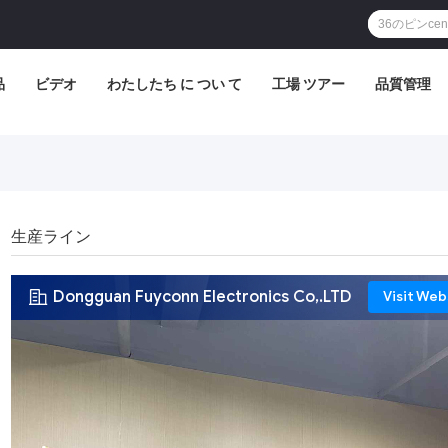
品
ビデオ
わたしたち に つい て
工場 ツアー
品質管理
生産ライン