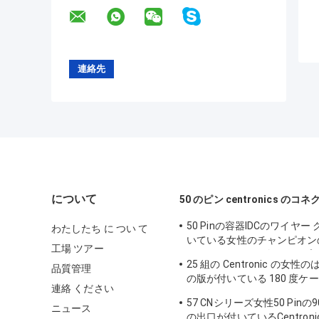
について
50 のピン centronics のコ
50 Pinの容器IDCのワイヤー
わたしたち に つい て
いている女性のチャンピオン
工場 ツアー
25pairsのひだが付くタイプ
25 組の Centronic の女
品質管理
の版が付いている 180 度ケ
連絡 ください
のコネクター
57 CNシリーズ女性50 Pin
ニュース
の出口が付いているCentron