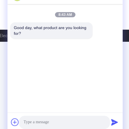
8:43 AM
Good day, what product are you looking 
for?
ectronics Co,.LTD. All Rights Reserved.