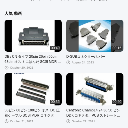
人気 動画
00:40
00:16
DB / CN タイプ 20pin 26pin 50pin
D-SUBコネクター/カバー
68pin オス ミニはんだ SCSI MDR コ
August 24, 2023
ネクタ カバー付き
October 20, 2021
00:35
00:40
50ピン 68ピン 100ピン オス IDC 圧
Centronic Champ14 24 36 50 ピン
着ケーブル SCSI MDR コネクタ
DDK コネクタ、PCB ストレートは
んだ DIP オス セントロニック コネ
October 21, 2021
October 27, 2021
クタ