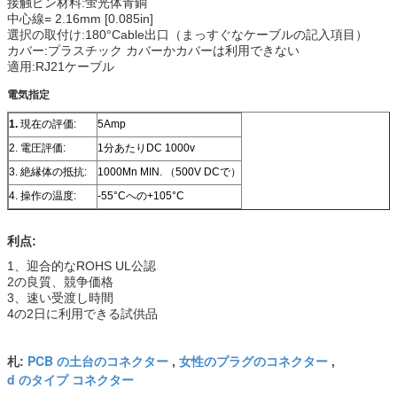
接触ピン材料:蛍光体青銅
中心線= 2.16mm [0.085in]
選択の取付け:180°Cable出口（まっすぐなケーブルの記入項目）
カバー:プラスチック カバーかカバーは利用できない
適用:RJ21ケーブル
電気指定
1.
現在の評価:
5Amp
2. 電圧評価:
1分あたりDC 1000v
3. 絶縁体の抵抗:
1000Mn MIN. （500V DCで）
4. 操作の温度:
-55°Cへの+105°C
利点:
1、迎合的なROHS UL公認
2の良質、競争価格
3、速い受渡し時間
4の2日に利用できる試供品
PCB の土台のコネクター
女性のプラグのコネクター
札:
,
,
d のタイプ コネクター