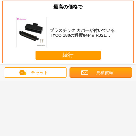
最高の価格で
プラスチック カバーが付いている
TYCO 180の程度64Pin RJ21
Centronicの男性IDCのコネクター
続行
64のPin Centronicのコネクター
多く
チャット
見積依頼
 IDC の
側面の記入項目の
黒64 Pinのプラス
70640 アムフェノ
45度の金
の女性の容
金属カバーが付い
チック カバーが付
ールコネクタ チャ
ングが付
ronic の
ているAmphenol
いている
ンプ RJ21 64ピン
32組64の
オンのコ
2.16mmピッチ64
Centronicsコネク
男性 中心コネクタ
Centron
ー、UL
Pinの男性の
ターの男性IDCの
32ペア IDCタイプ
ターの男性
Centronic IDCの
ひだが付くタイプ
ひだが付
言語を変えて下さい
コネクター
コネクター
タ