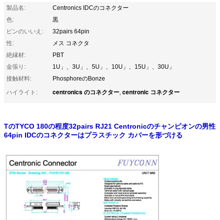
製品名:
Centronics IDCのコネクター
色:
黒
ピンのいいえ:
32pairs 64pin
性:
メス コネクタ
絶縁材:
PBT
金張り:
1U」、3U」、5U」、10U」、15U」、30U」
接触材料:
PhosphoreのBonze
centronics のコネクター
centronic コネクター
ハイライト:
,
TのTYCO 180の程度32pairs RJ21 Centronicのチャンピオンの男性
64pin IDCのコネクターはプラスチック カバーを形づける