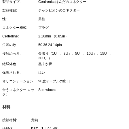
製品タイプ:
Centronicsはんだのコネクター
製品種目:
チャンピオンのコネクター
性:
男性
コネクター様式:
プラグ
Certerline:
2.16mm （0.85in）
位置の数:
50 36 24 14pin
接触めっき:
金張り（1U」、3U」、5U」、10U」、15U」、
30U」）
絶縁体色:
黒くか青
保護される:
はい
オリエンテーション:
90度ケーブルの出口
合うコネクター ロッ
Screwlocks
ク:
材料
接触材料:
黄銅
絶縁体:
PBT （UL 94-V0）