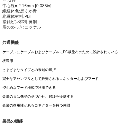
性:女性
中心線= 2.16mm [0.085in]
絶縁体色:黒くか青
絶縁体材料:PBT
接触ピン材料:黄銅
盾のめっき:ニッケル
共通機能
ケーブルにケーブルおよびケーブルにPC板塗布のために設計されている
板適用
さまざまなタイプとの末端の選択
完全なアセンブリとして販売されるコネクターおよびフード
控えめなフード様式で利用できる
金属の貝は機能の基づかせ、保護を提供する
企業の多用性があるコネクターを持つ仲間
製品の機能