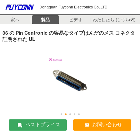
Dongguan Fuyconn Electronics Co,.LTD
家へ
製品
ビデオ
わたしたち に つい て
>>
36 の Pin Centronic の容易なタイプはんだのメス コネクタ
証明された UL
ベストプライス
お問い合わせ