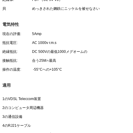
貝
めっきされた鋼鉄にニッケルを被せなさい
電気特性
現在の評価:
5Amp
抵抗電圧:
AC 1000v r.m.s
絶縁抵抗:
DC 500Vの最低1000メグオームの
接触抵抗:
合う25M∩最高
操作の温度:
-55°Cへの+105°C
適用
1のVDSL Teleccom装置
2のコンピュータ周辺機器
3の通信設備
4のRJ21ケーブル