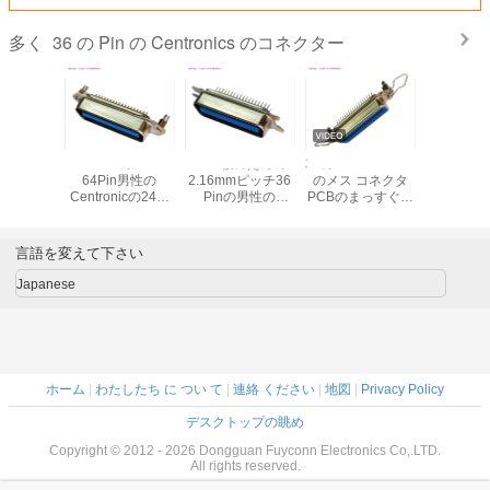
36 の Pin の Centronics のコネクター
多く
度プリンタ
DDK 14の36 50
PCB板のための
36のPin Centronic
DDK 57-
のまっす
64Pin男性の
2.16mmピッチ36
のメス コネクタ
ルのプラ
の土台36
Centronicの24の
Pinの男性の
PCBのまっすぐな
ーブルの
tronicのメ
はんだによっては
Centronicのコネ
タイプ14pin
のはん
ネクタ
板ロックが付いて
クターPCBのまっ
24pin 50pin
Centroni
いるコネクターが
すぐなタイプ
クタ
言語を変えて下さい
接触する
Japanese
ホーム
|
わたしたち に つい て
|
連絡 ください
|
地図
|
Privacy Policy
デスクトップの眺め
Copyright © 2012 - 2026 Dongguan Fuyconn Electronics Co,.LTD.
All rights reserved.