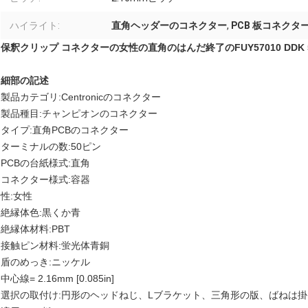
ハイライト:
直角ヘッダーのコネクター
,
PCB 板コネクタ
保釈クリップ コネクターの女性の直角のはんだ終了のFUY57010 DDK 57-4
細部の記述
製品カテゴリ:Centronicのコネクター
製品種目:チャンピオンのコネクター
タイプ:直角PCBのコネクター
ターミナルの数:50ピン
PCBの台紙様式:直角
コネクター様式:容器
性:女性
絶縁体色:黒くか青
絶縁体材料:PBT
接触ピン材料:蛍光体青銅
盾のめっき:ニッケル
中心線= 2.16mm [0.085in]
選択の取付け:円形のヘッドねじ、Lブラケット、三角形の版、ばねは