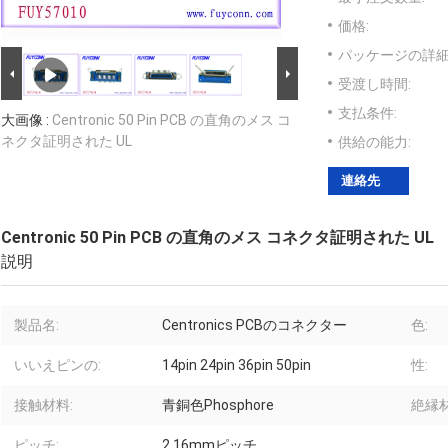
価格:
パッケージの詳細
受渡し時間:
支払条件:
大画像 :
Centronic 50 Pin PCB の直角のメス コ
ネクタ証明された UL
供給の能力:
連絡先
Centronic 50 Pin PCB の直角のメス コネクタ証明された UL
説明
製品名:
Centronics PCBのコネクター
色:
いいえピンの:
14pin 24pin 36pin 50pin
性:
接触材料:
青銅色Phosphore
絶縁材
ピッチ:
2.16mmピッチ