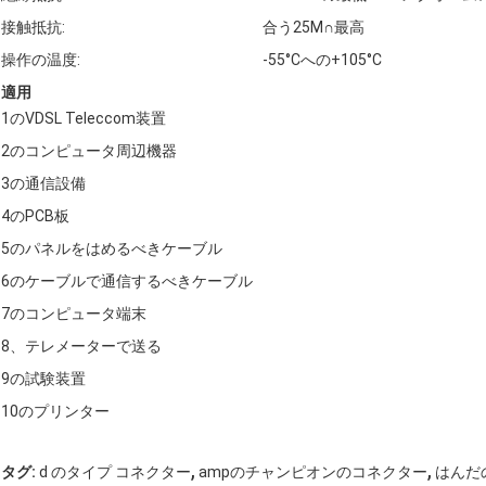
接触抵抗:
合う25M∩最高
操作の温度:
-55°Cへの+105°C
適用
1のVDSL Teleccom装置
2のコンピュータ周辺機器
3の通信設備
4のPCB板
5のパネルをはめるべきケーブル
6のケーブルで通信するべきケーブル
7のコンピュータ端末
8、テレメーターで送る
9の試験装置
10のプリンター
,
,
タグ:
d のタイプ コネクター
ampのチャンピオンのコネクター
はんだ