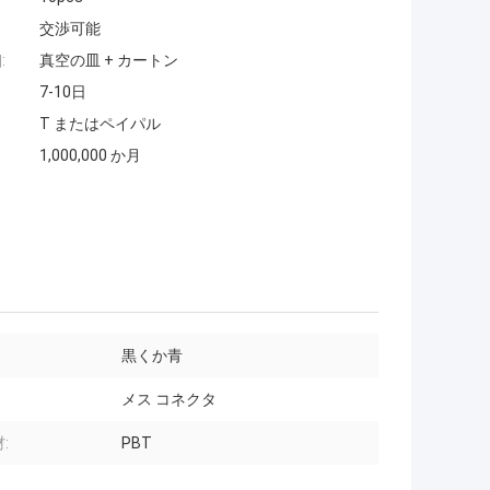
交渉可能
:
真空の皿 + カートン
7-10日
T またはペイパル
1,000,000 か月
黒くか青
メス コネクタ
:
PBT