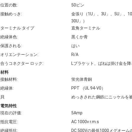
位置の数:
50ピン
接触めっき:
金張り（1U」、3U」、5U」、10
30U」）
ターミナル タイプ
直角ターミナル
絶縁体色:
黒くか青
保護される:
はい
オリエンテーション:
R/A
合うコネクター ロック:
Lブラケット、ばねは掛け金を降
材料
接触材料:
蛍光体青銅
絶縁体:
PPT （UL 94-V0）
貝
めっきされた鋼鉄にニッケルを
電気特性
現在の評価:
5Amp
抵抗電圧:
AC 1000v r.m.s
絶縁抵抗:
DC 500Vの最低1000メグオーム