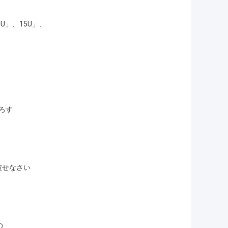
U」、15U」、
ろす
被せなさい
の