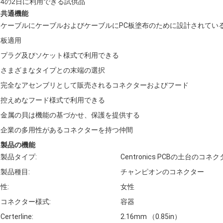
4の2日に利用できる試供品
共通機能
ケーブルにケーブルおよびケーブルにPC板塗布のために設計されてい
板適用
プラグ及びソケット様式で利用できる
さまざまなタイプとの末端の選択
完全なアセンブリとして販売されるコネクターおよびフード
控えめなフード様式で利用できる
金属の貝は機能の基づかせ、保護を提供する
企業の多用性があるコネクターを持つ仲間
製品の機能
製品タイプ:
Centronics PCBの土台のコネ
製品種目:
チャンピオンのコネクター
性:
女性
コネクター様式:
容器
Certerline:
2.16mm （0.85in）