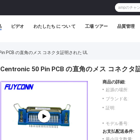
品
ビデオ
わたしたち に つい て
工場 ツアー
品質管理
 50 Pin PCB の直角のメス コネクタ証明された UL
Centronic 50 Pin PCB の直角のメス コネク
商品の詳細:
起源の場所:
ブランド名:
証明:
モデル番号:
お支払配送条件:
最小注文数量: