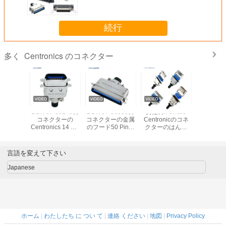
のタイプ男性/女性の2.16mm
続行
Centronics のコネクター
多く
360コネク
DDK 57-30140の
DDK 57-30500の
男性の/Female
DDK 57-
Pinの金属
コネクターの
コネクターの金属
Centronicのコネ
コネクタ
が付いて
Centronics 14 Pin
のフード50 Pinケ
クターのはんだ
フードが
のはんだ
DDKの金属のフー
ーブルのプラグの
Cup/PCB/IDCのタ
る男
DDKのコ
ドが付いている男
男性のはんだ
イプ2.16mmピッ
Centroni
ター
性のリボン コネク
Centronics DDKの
チ
Pinのリ
言語を変えて下さい
ター
コネクター
クタ
Japanese
ホーム
|
わたしたち に つい て
|
連絡 ください
|
地図
|
Privacy Policy