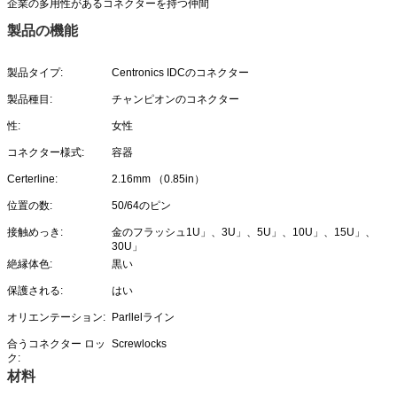
企業の多用性があるコネクターを持つ仲間
製品の機能
製品タイプ:
Centronics IDCのコネクター
製品種目:
チャンピオンのコネクター
性:
女性
コネクター様式:
容器
Certerline:
2.16mm （0.85in）
位置の数:
50/64のピン
接触めっき:
金のフラッシュ1U」、3U」、5U」、10U」、15U」、
30U」
絶縁体色:
黒い
保護される:
はい
オリエンテーション:
Parllelライン
合うコネクター ロッ
Screwlocks
ク:
材料