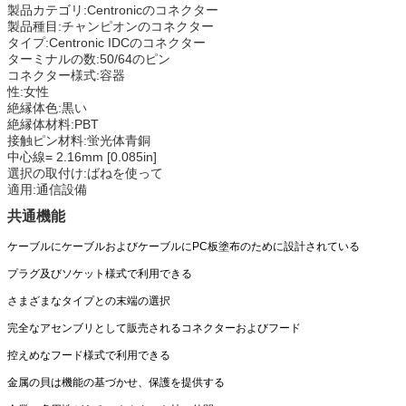
製品カテゴリ:Centronicのコネクター
製品種目:チャンピオンのコネクター
タイプ:Centronic IDCのコネクター
ターミナルの数:50/64のピン
コネクター様式:容器
性:女性
絶縁体色:黒い
絶縁体材料:PBT
接触ピン材料:蛍光体青銅
中心線= 2.16mm [0.085in]
選択の取付け:ばねを使って
適用:通信設備
共通機能
ケーブルにケーブルおよびケーブルにPC板塗布のために設計されている
プラグ及びソケット様式で利用できる
さまざまなタイプとの末端の選択
完全なアセンブリとして販売されるコネクターおよびフード
控えめなフード様式で利用できる
金属の貝は機能の基づかせ、保護を提供する