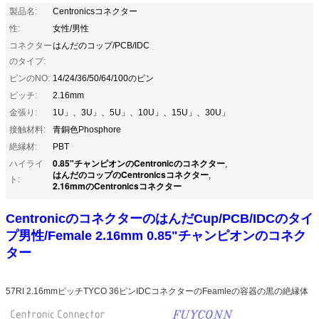
製品名:
Centronicsコネクター
性:
女性/男性
コネクター
はんだのコップ/PCB/IDC
のタイプ:
ピンのNO:
14/24/36/50/64/100のピン
ピッチ:
2.16mm
金張り:
1U」、3U」、5U」、10U」、15U」、30U」
接触材料:
青銅色Phosphore
絶縁材:
PBT
0.85"チャンピオンのCentronicのコネクター
ハイライ
,
はんだのコップのCentronicsコネクター
,
ト:
2.16mmのCentronicsコネクター
CentronicのコネクターのはんだCup/PCB/IDCのタイ
プ男性/Female 2.16mm 0.85"チャンピオンのコネク
ター
57RI 2.16mmピッチTYCO 36ピンIDCコネクターのFeamleの容器の黒の絶縁体