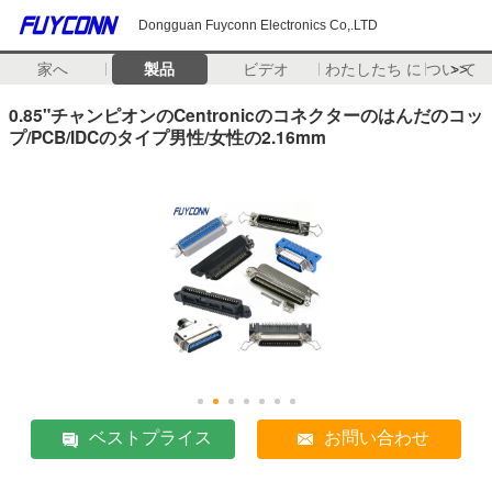
Dongguan Fuyconn Electronics Co,.LTD
家へ
製品
ビデオ
わたしたち に つい て
>>
0.85"チャンピオンのCentronicのコネクターのはんだのコッ
プ/PCB/IDCのタイプ男性/女性の2.16mm
ベストプライス
お問い合わせ