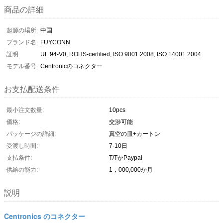
商品の詳細
起源の場所:
中国
ブランド名:
FUYCONN
証明:
UL 94-V0, ROHS-certified, ISO 9001:2008, ISO 14001:2004
モデル番号:
Centronicのコネクター
お支払配送条件
最小注文数量:
10pcs
価格:
交渉可能
パッケージの詳細:
真空の皿+カートン
受渡し時間:
7-10日
支払条件:
T/TかPaypal
供給の能力:
1，000,000か月
説明
Centronics のコネクター