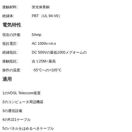
接触材料:
蛍光体青銅
絶縁体:
PBT （UL 94-V0）
電気特性
現在の評価:
5Amp
抵抗電圧:
AC 1000v r.m.s
絶縁抵抗:
DC 500Vの最低1000メグオームの
接触抵抗:
合う25M∩最高
操作の温度:
-55°Cへの+105°C
適用
1のVDSL Teleccom装置
2のコンピュータ周辺機器
3の通信設備
4のRJ21ケーブル
5のパネルをはめるべきケーブル