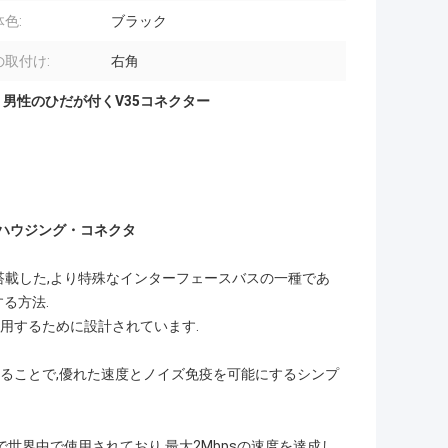
色:
ブラック
の取付け:
右角
,
男性のひだが付くV35コネクター
ハウジング・コネクタ
種類の周辺機器を搭載した,より特殊なインターフェースバスの一種であ
る方法.
使用するために設計されています.
することで,優れた速度とノイズ免疫を可能にするシンプ
テムで世界中で使用されており,最大2Mbpsの速度を達成し