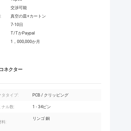
交渉可能
:
真空の皿+カートン
7-10日
T/TかPaypal
1，000,000か月
35コネクター
クタタイプ:
PCB / クリッピング
ミナル数:
1 - 34ピン
リンゴ 銅
料: