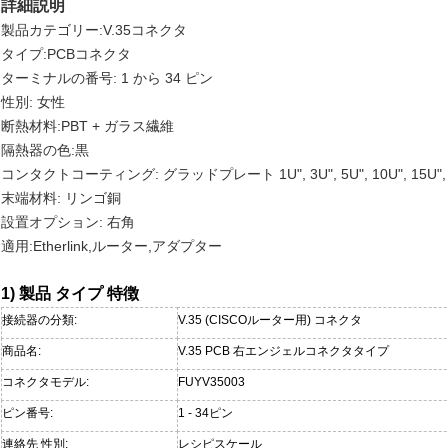
詳細説明
製品カテゴリー:V.35コネクタ
タイプ:PCBコネクタ
ターミナルの番号: 1 から 34 ピン
性別: 女性
断熱材料:PBT + ガラス繊維
隔熱器の色:黒
コンタクトコーティング: グラッドプレート 1U", 3U", 5U", 10U", 15U", 
末端材料: リンゴ銅
設置オプション: 右角
適用:Etherlink,ルーター,アダプター
1) 製品 タイプ 特徴
接続器の分類:
V.35 (CISCOルーター用) コネクタ
商品名:
V.35 PCB 右エンジェルコネクタタイプ
コネクタモデル:
FUYV35003
ピン番号:
1 - 34ピン
連絡先 性別:
レシピスケール