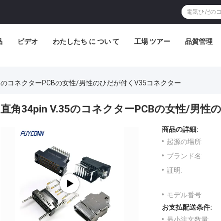
品
ビデオ
わたしたち に つい て
工場 ツアー
品質管理
V.35のコネクターPCBの女性/男性のひだが付くV35コネクター
直角34pin V.35のコネクターPCBの女性/男
商品の詳細:
起源の場所:
ブランド名:
証明:
モデル番号:
お支払配送条件:
最小注文数量: