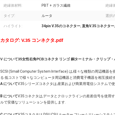
絶縁体材料:
PBT + ガラス繊維
絶縁体
タイプ:
ルータ
選択
ハイライト:
34pin V.35のコネクター
,
直角V.35コネクター
カタログ:
V.35 コンネクタ.pdf
V について35
女性
右角PCBコネクタ
リンゴ 銅
ターミナル・クリップ・
SCSI (Small Computer System Interface) は,様々な
る.低コストで様々なコンピュータ周辺機器と消費電子機器を相互接続す
A について
V.35シリーズコネクタは,産業および商業用電信システムで
B について
V.35コネクタは,データとクロックラインの差差信号を使用
ルで安価なソリューションを提供します.
C について
V.35コネクタは,DSU,CSU,ルーター,フレームリレーシス