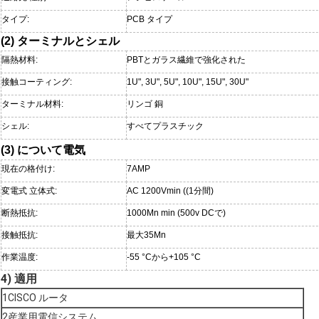
タイプ:
PCB タイプ
(2) ターミナルとシェル
隔熱材料:
PBTとガラス繊維で強化された
接触コーティング:
1U", 3U", 5U", 10U", 15U", 30U"
ターミナル材料:
リンゴ 銅
シェル:
すべてプラスチック
(3) について
電気
現在の格付け:
7AMP
変電式 立体式:
AC 1200Vmin ((1分間)
断熱抵抗:
1000Mn min (500v DCで)
接触抵抗:
最大35Mn
作業温度:
-55 °Cから+105 °C
4) 適用
1CISCO ルータ
2産業用電信システム