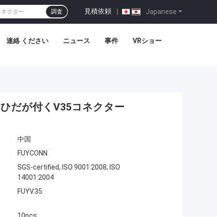
見積依頼
|
Japanese
調査
連絡 ください
ニュース
事件
VRショー
性のひだが付くV35コネクター
中国
FUYCONN
SGS-certified, ISO 9001:2008, ISO
14001:2004
FUYV.35
10pcs