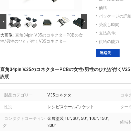
価格:
パッケージの詳細
受渡し時間:
支払条件:
大画像 :
直角34pin V.35のコネクターPCBの女
性/男性のひだが付くV35コネクター
供給の能力:
連絡先
直角34pin V.35のコネクターPCBの女性/男性のひだが付くV
説明
製品カテゴリー:
V.35コネクタ
コネ
性別:
レシピスケール/ソケット
ター
コンタクトコーティン
金属塗装 1U", 3U", 5U", 10U", 15U",
終端材
グ:
30U"